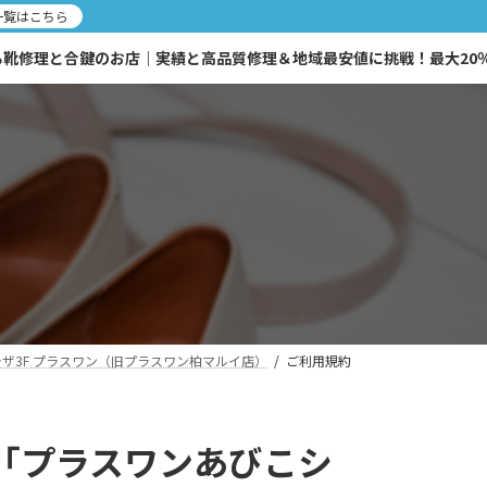
一覧はこちら
修理と合鍵のお店｜実績と高品質修理＆地域最安値に挑戦！最大20％OF
ザ3F プラスワン（旧プラスワン柏マルイ店）
ご利用規約
り「プラスワンあびこシ