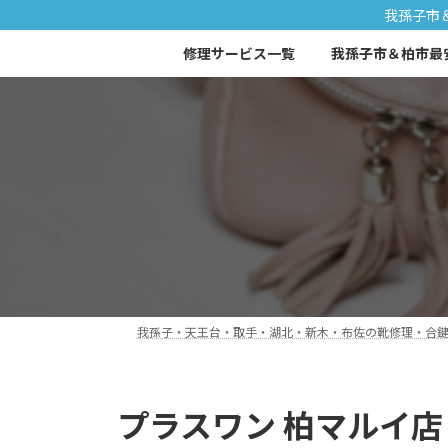
コ
ナ
我孫子市
ン
ビ
修理サービス一覧
我孫子市＆柏市最
テ
ゲ
ン
ー
ツ
シ
へ
ョ
ス
ン
キ
に
ッ
移
プ
動
我孫子・天王台・取手・湖北・新木・布佐の靴修理・合鍵｜
プラスワン 柏マルイ店