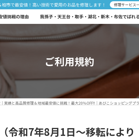
＆柏市で最安値！高い技術で愛用のお品を修理します！
修理サービス
安値挑戦の理由
我孫子・天王台・取手・湖北・新木・布佐でばれる靴
ご利用規約
実績と高品質修理＆地域最安値に挑戦！最大20％OFF!!｜あびこショッピングプラ
（令和7年8月1日～移転によ