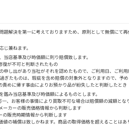
問題解決を第一に考えておりますため、原則として無償にて再
応じ兼ねます。
、当店基準及び時価額に則り賠償致します。
で修復が不可と判断されたもの
などの申し出があり当社がそれを認めたもので、ご利用日、ご利
を過ぎたものは、瑕疵を含め賠償の対象外となりますので、予
社の責めに帰す事由によりお預かり品が紛失したと判断したとき
を鑑み当店基準及び時価額によるものとします。
。万一、お客様の事情により買取不可な場合は賠償額の減額とな
とメーカーの販売価格情報から判断します
カーの販売時期情報から判断します
加価値の補償は致しかねます。商品の取得価格を超えることはあ