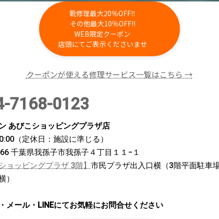
靴修理最大20％OFF‼
その他最大10％OFF!!
WEB限定クーポン
店頭にてご表示くださいませ
クーポンが使える修理サービス一覧はこちら →
4-7168-0123
ン あびこショッピングプラザ店
～20:00（定休日：施設に準じる）
1166 千葉県我孫子市我孫子４丁目１１−１
ショッピングプラザ 3階】
市民プラザ出入口横（3階平面駐車
横）
・メール・LINEにてお気軽にお問合せください