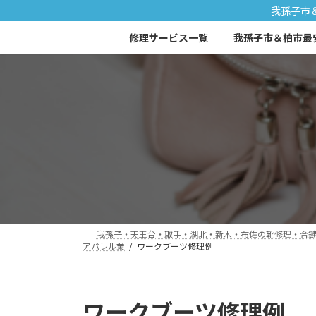
コ
ナ
我孫子市
ン
ビ
修理サービス一覧
我孫子市＆柏市最
テ
ゲ
ン
ー
ツ
シ
へ
ョ
ス
ン
キ
に
ッ
移
プ
動
我孫子・天王台・取手・湖北・新木・布佐の靴修理・合鍵｜
アパレル業
ワークブーツ修理例
ワークブーツ修理例