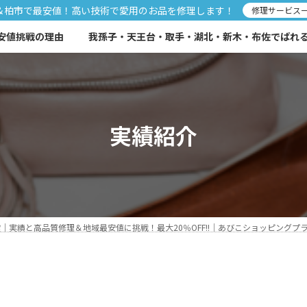
＆柏市で最安値！高い技術で愛用のお品を修理します！
修理サービス
安値挑戦の理由
我孫子・天王台・取手・湖北・新木・布佐でばれる靴
実績紹介
実績と高品質修理＆地域最安値に挑戦！最大20％OFF!!｜あびこショッピングプラ