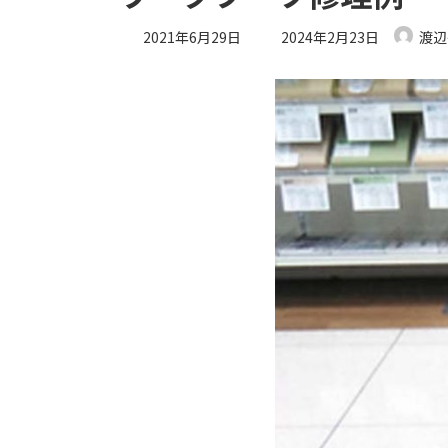
最
2021年6月29日
2024年2月23日
渡辺
終
更
新
日
時
: